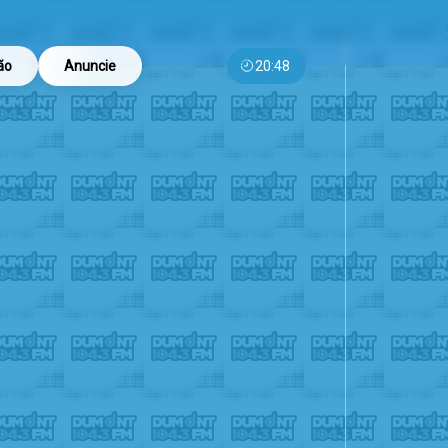
ão
Anuncie
20:48