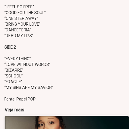
“I FEEL SO FREE”
“GOOD FOR THE SOUL”
“ONE STEP AWAY”
“BRING YOUR LOVE”
“DANCETERIA”
“READ MY LIPS”
SIDE 2
“EVERYTHING”
“LOVE WITHOUT WORDS”
“BIZARRE”
“SCHOOL”
“FRAGILE”
“MY SINS ARE MY SAVIOR”
Fonte: Papel POP
Veja mais