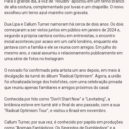
Para o grande dia, a voz de "Houdini" apostou em um terno branco
de alta costura, complementado por luvas e um chapelão. O noivo
escolheu um terno azul-marinho com gravata.
Dua Lipa e Callum Turner namoram há cerca de dois anos. Os dois
começaram a ser vistos juntos em público em janeiro de 2024 e,
segundo a própria cantora contou em entrevistas, o encontro
inicial aconteceu por acaso em um café londrino, enquanto ela
jantava com a família e ele se reunia com amigos. Em julho do
mesmo ano, o casal assumiu o relacionamento publicamente em
uma série de fotos no Instagram.
O noivado foi confirmado pela artista um ano depois, em meio à
divulgação da turnê do álbum "Radical Optimism". Agora, a união
foi oficializada longe dos holofotes, com uma celebração privada
que reuniu apenas familiares e amigos próximos do casal.
Conhecida por hits como "Don't Start Now" e "Levitating", a
britânica esteve em turnê até o final do ano passado, com a sua
"Radical Optimism Tour", e visitou o Brasil em novembro.
Callum Turner, por sua vez, é conhecido por papéis em produções
como "Animais Fantásticos: Os Segredos de Dumbledore" e a