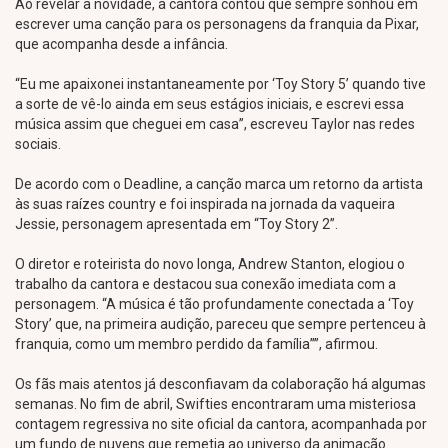
Ao revelar a novidade, a cantora contou que sempre sonhou em
escrever uma canção para os personagens da franquia da Pixar,
que acompanha desde a infância.
“Eu me apaixonei instantaneamente por ‘Toy Story 5’ quando tive
a sorte de vê-lo ainda em seus estágios iniciais, e escrevi essa
música assim que cheguei em casa”, escreveu Taylor nas redes
sociais.
De acordo com o Deadline, a canção marca um retorno da artista
às suas raízes country e foi inspirada na jornada da vaqueira
Jessie, personagem apresentada em “Toy Story 2”.
O diretor e roteirista do novo longa, Andrew Stanton, elogiou o
trabalho da cantora e destacou sua conexão imediata com a
personagem. “A música é tão profundamente conectada a ‘Toy
Story’ que, na primeira audição, pareceu que sempre pertenceu à
franquia, como um membro perdido da família””, afirmou.
Os fãs mais atentos já desconfiavam da colaboração há algumas
semanas. No fim de abril, Swifties encontraram uma misteriosa
contagem regressiva no site oficial da cantora, acompanhada por
um fundo de nuvens que remetia ao universo da animação.