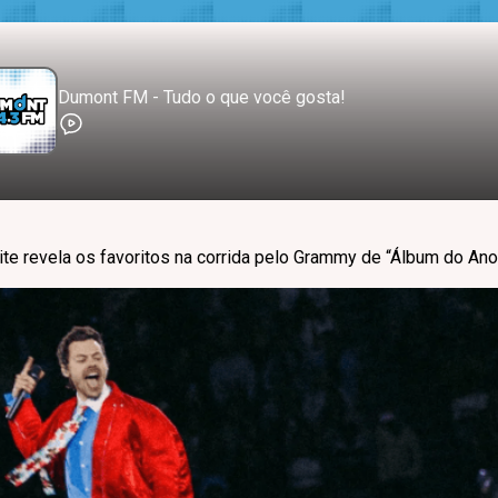
Dumont FM - Tudo o que você gosta!
ite revela os favoritos na corrida pelo Grammy de “Álbum do Ano