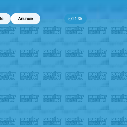
ão
Anuncie
21:35