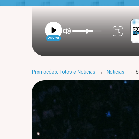
AO VIVO
Promoções, Fotos e Notícias
→
Notícias
→
S