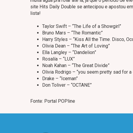
muita água pra rolar até lá, já que o período de el
site Hits Daily Double se antecipou e apostou em
lista!
Taylor Swift – “The Life of a Showgirl”
Bruno Mars – “The Romantic”
Harry Styles – “Kiss All the Time. Disco, Oc
Olivia Dean – “The Art of Loving”
Ella Langley – “Dandelion”
Rosalía – “LUX”
Noah Kahan – “The Great Divide”
Olivia Rodrigo – “you seem pretty sad for a g
Drake – “Iceman”
Don Toliver – “OCTANE”
Fonte: Portal POPline