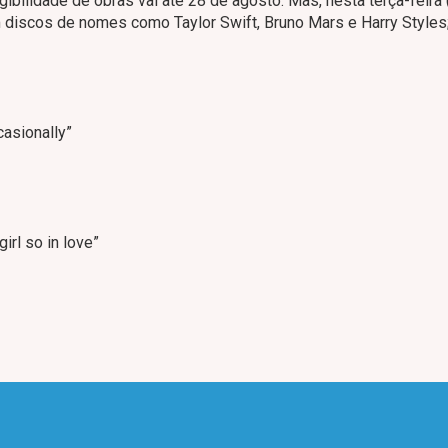
egibilidade de obras vai até 28 de agosto. Mas, nesta terça-feira 
 discos de nomes como Taylor Swift, Bruno Mars e Harry Styles;
casionally”
irl so in love”