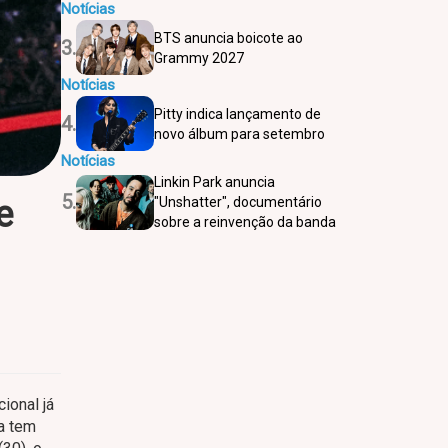
Notícias
BTS anuncia boicote ao
3.
Grammy 2027
Notícias
Pitty indica lançamento de
4.
novo álbum para setembro
Notícias
Linkin Park anuncia
5.
e
"Unshatter", documentário
sobre a reinvenção da banda
ional já
da tem