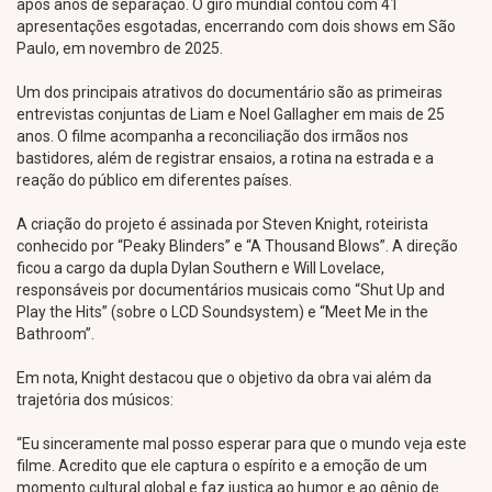
após anos de separação. O giro mundial contou com 41
apresentações esgotadas, encerrando com dois shows em São
Paulo, em novembro de 2025.
Um dos principais atrativos do documentário são as primeiras
entrevistas conjuntas de Liam e Noel Gallagher em mais de 25
anos. O filme acompanha a reconciliação dos irmãos nos
bastidores, além de registrar ensaios, a rotina na estrada e a
reação do público em diferentes países.
A criação do projeto é assinada por Steven Knight, roteirista
conhecido por “Peaky Blinders” e “A Thousand Blows”. A direção
ficou a cargo da dupla Dylan Southern e Will Lovelace,
responsáveis por documentários musicais como “Shut Up and
Play the Hits” (sobre o LCD Soundsystem) e “Meet Me in the
Bathroom”.
Em nota, Knight destacou que o objetivo da obra vai além da
trajetória dos músicos:
“Eu sinceramente mal posso esperar para que o mundo veja este
filme. Acredito que ele captura o espírito e a emoção de um
momento cultural global e faz justiça ao humor e ao gênio de