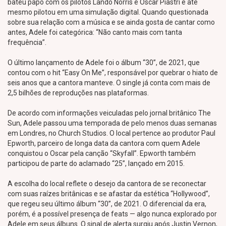
bateu papo com os pilotos Lando Norris e Oscar Piastri e até
mesmo pilotou em uma simulação digital. Quando questionada
sobre sua relação com a música e se ainda gosta de cantar como
antes, Adele foi categórica: “Não canto mais com tanta
frequência”.
O último lançamento de Adele foi o álbum “30”, de 2021, que
contou com o hit “Easy On Me”, responsável por quebrar o hiato de
seis anos que a cantora manteve. O single já conta com mais de
2,5 bilhões de reproduções nas plataformas.
De acordo com informações veiculadas pelo jornal britânico The
Sun, Adele passou uma temporada de pelo menos duas semanas
em Londres, no Church Studios. O local pertence ao produtor Paul
Epworth, parceiro de longa data da cantora com quem Adele
conquistou o Oscar pela canção “Skyfall”. Epworth também
participou de parte do aclamado “25”, lançado em 2015.
A escolha do local reflete o desejo da cantora de se reconectar
com suas raízes britânicas e se afastar da estética “Hollywood”,
que regeu seu último álbum “30”, de 2021. O diferencial da era,
porém, é a possível presença de feats — algo nunca explorado por
Adele em seus álbuns. O sinal de alerta surgiu após Justin Vernon,